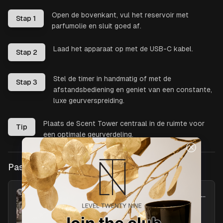
Open de bovenkant, vul het reservoir met
Stap 1
parfumolie en sluit goed af.
Laad het apparaat op met de USB-C kabel.
Stap 2
Stel de timer in handmatig of met de
Stap 3
afstandsbediening en geniet van een constante,
luxe geurverspreiding.
Plaats de Scent Tower centraal in de ruimte voor
Tip
een optimale geurverdeling.
Past goed bij
Perfect voor in huis of kantoor: Bougie Perfume Oil
Voor ultieme geurbeleving: gebruik de
parfumolie in combinatie met de Scent