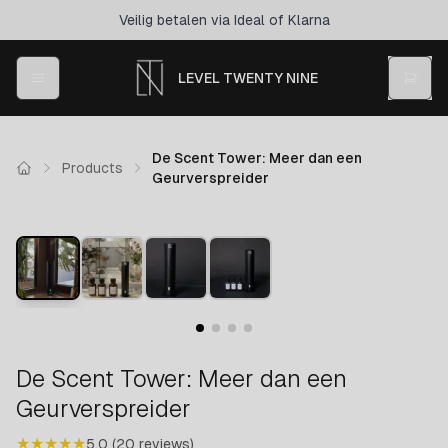
Veilig betalen via Ideal of Klarna
LEVEL TWENTY NINE
De Scent Tower: Meer dan een
Products
Geurverspreider
De Scent Tower: Meer dan een
Geurverspreider
★
★
★
★
★
5.0
(
20
reviews
)