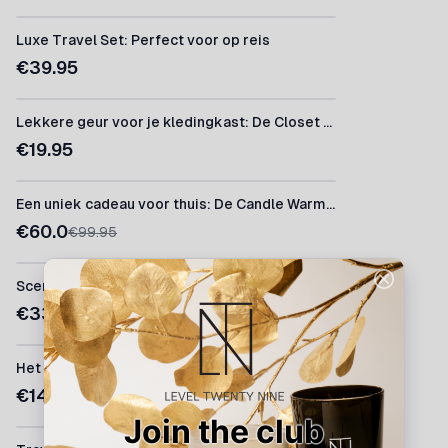
Luxe Travel Set: Perfect voor op reis
€
39.95
Lekkere geur voor je kledingkast: De Closet Scent L29.0
€
19.95
Een uniek cadeau voor thuis: De Candle Warmer Lamp
€
60.0
€
99.95
Scent Tower + 3 Bougie Parfumolies
€
332.5
Het perfecte cadeau: de L29.0 Luxury Giftset
€
149.85