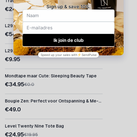
Travel Size Spray - 60ml Perfect tegen nare geurtjes onderweg
€
24.95
L29.0 Fragrance Sticks, Geef Luxe geurstokjes cadeau
€
54.95
L29.0 Testers/Proefjes
€
9.95
Mondtape maar Cute: Sleeping Beauty Tape
€
34.95
€
0.0
Bougie Zen: Perfect voor Ontspanning & Me-time
€
49.0
Level Twenty Nine Tote Bag
€
24.95
€
19.95