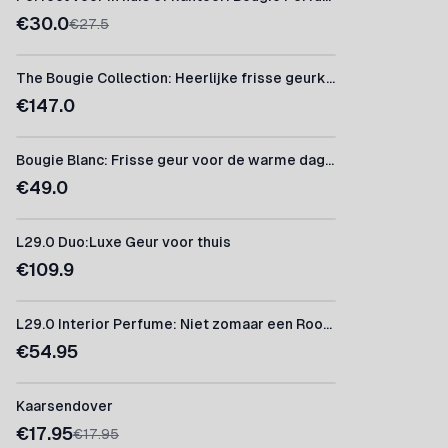
€
30.0
€
27.5
The Bougie Collection: Heerlijke frisse geurkaarsen
€
147.0
Bougie Blanc: Frisse geur voor de warme dagen:
€
49.0
L29.0 Duo:Luxe Geur voor thuis
€
109.9
L29.0 Interior Perfume: Niet zomaar een Roomspray
€
54.95
Kaarsendover
€
17.95
€
17.95