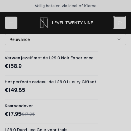
Veilig betalen via Ideal of Klarna
LEVEL TWENTY NINE
Relevance
Verwen jezelf met de L29.0 Noir Experience Box
€
158.9
Het perfecte cadeau: de L29.0 Luxury Giftset
€
149.85
Kaarsendover
€
17.95
€
17.95
L29.0 Duo:Luxe Geur voor thuis